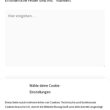
Erforderliche Felder sind mit
*
markiert
Hier
eingeben…
Name*
Wähle deine Cookie-
Einstellungen
E-
Diese Seite nutzt mehrere Arten von Cookies: Technische und funktionale
Mail-
Cookies brauche ich, damit die Website flüssig läuft und alles korrekt angezeigt