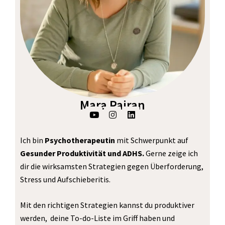
Mara Pairan
Y
I
L
o
n
i
u
s
n
t
t
k
Ich bin
Psychotherapeutin
mit Schwerpunkt auf
u
a
e
b
g
d
Gesunder Produktivität und ADHS.
Gerne zeige ich
e
r
i
dir die wirksamsten Strategien gegen Überforderung,
a
n
m
Stress und Aufschieberitis.
Mit den richtigen Strategien kannst du produktiver
werden, deine To-do-Liste im Griff haben und