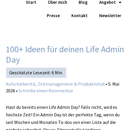
Start
Über mich
Blog
Angebot
Zum
Inhalt
Presse
Kontakt
Newsletter
springen
100+ Ideen für deinen Life Admin
Day
Aufschieberitis, Zeitmanagement & Produktivität
•
5. Mai
2026
•
Schreibe einen Kommentar
Hast du bereits einen Life Admin Day? Falls nicht, wird es
höchste Zeit! Ein Admin Day ist der perfekte Tag, wenn du
seit Wochen und Monaten To-dos von einer Liste auf die
nächste schreibst.
Steuer
.
Fitnessstudio kündigen
.