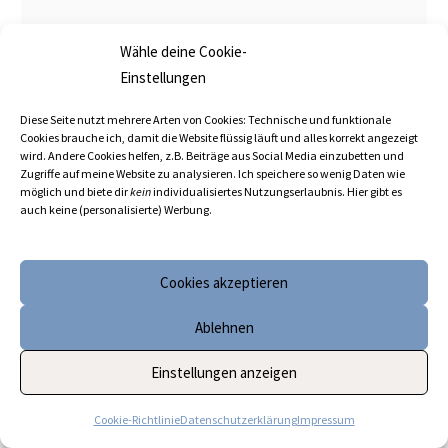
Wähle deine Cookie-
Einstellungen
Diese Seite nutzt mehrere Arten von Cookies: Technische und funktionale
Cookies brauche ich, damit die Website flüssig läuft und alles korrekt angezeigt
wird. Andere Cookies helfen, z.B. Beiträge aus Social Media einzubetten und
Zugriffe auf meine Website zu analysieren. Ich speichere so wenig Daten wie
möglich und biete dir
kein
individualisiertes Nutzungserlaubnis. Hier gibt es
auch keine (personalisierte) Werbung.
Name*
Cookies akzeptieren
E-
Ablehnen
Mail-
Adresse*
Einstellungen anzeigen
Website
Cookie-Richtlinie
Datenschutzerklärung
Impressum