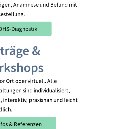
ögen, Anamnese und Befund mit
estellung.
DHS-Diagnostik
träge &
rkshops
vor Ort oder virtuell. Alle
ltungen sind individualisiert,
, interaktiv, praxisnah und leicht
dlich.
nfos & Referenzen