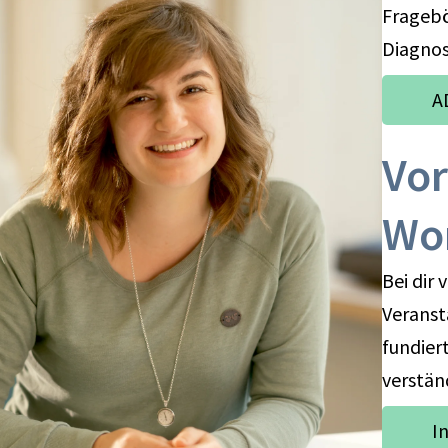
Frageb
Diagnos
A
Vor
Wo
Bei dir 
Veransta
fundiert
verstän
I