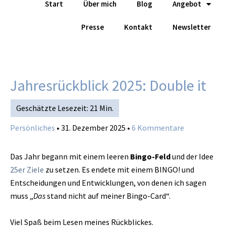
Start
Über mich
Blog
Angebot
Zum
Inhalt
Presse
Kontakt
Newsletter
springen
Jahresrückblick 2025: Double it
Persönliches
•
31. Dezember 2025
•
6 Kommentare
Das Jahr begann mit einem leeren
Bingo-Feld
und der Idee
25er Ziele
zu setzen. Es endete mit einem BINGO! und
Entscheidungen und Entwicklungen, von denen ich sagen
muss „
Das
stand nicht auf meiner Bingo-Card“.
Viel Spaß beim Lesen meines Rückblickes.