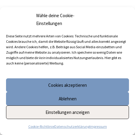
Wähle deine Cookie-
Einstellungen
Diese Seite nutzt mehrere Arten von Cookies: Technische und funktionale
Cookies brauche ich, damit die Website flüssig läuft und alles korrekt angezeigt
wird. Andere Cookies helfen, z.B. Beiträge aus Social Media einzubetten und
Zugriffe auf meine Website zu analysieren. Ich speichere so wenig Daten wie
möglich und biete dir
kein
individualisiertes Nutzungserlaubnis. Hier gibt es
auch keine (personalisierte) Werbung.
Cookies akzeptieren
Ablehnen
Einstellungen anzeigen
Cookie-Richtlinie
Datenschutzerklärung
Impressum