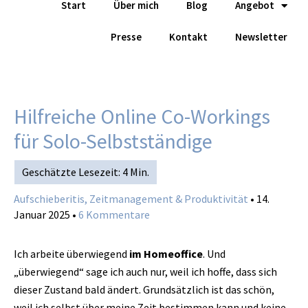
Start
Über mich
Blog
Angebot
Zum
Inhalt
Presse
Kontakt
Newsletter
springen
Hilfreiche Online Co-Workings
für Solo-Selbstständige
Aufschieberitis, Zeitmanagement & Produktivität
•
14.
Januar 2025
•
6 Kommentare
Ich arbeite überwiegend
im Homeoffice
. Und
„überwiegend“ sage ich auch nur, weil ich hoffe, dass sich
dieser Zustand bald ändert. Grundsätzlich ist das schön,
weil ich selbst über meine Zeit bestimmen kann und keine