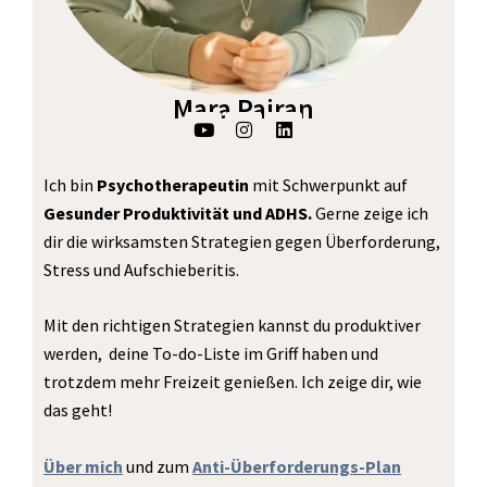
Mara Pairan
Y
I
L
o
n
i
u
s
n
t
t
k
Ich bin
Psychotherapeutin
mit Schwerpunkt auf
u
a
e
b
g
d
Gesunder Produktivität und ADHS.
Gerne zeige ich
e
r
i
dir die wirksamsten Strategien gegen Überforderung,
a
n
m
Stress und Aufschieberitis.
Mit den richtigen Strategien kannst du produktiver
werden, deine To-do-Liste im Griff haben und
trotzdem mehr Freizeit genießen. Ich zeige dir, wie
das geht!
Über mich
und zum
Anti-Überforderungs-Plan