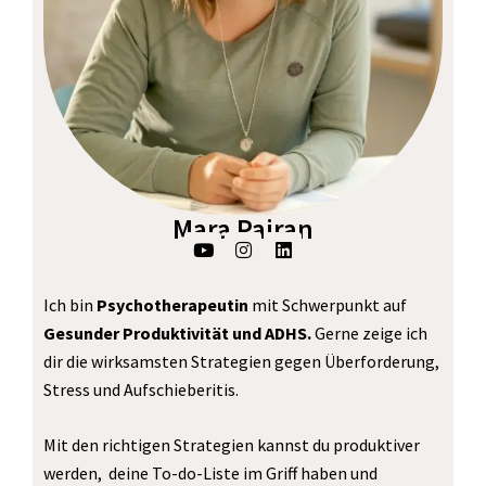
Mara Pairan
Y
I
L
o
n
i
u
s
n
t
t
k
Ich bin
Psychotherapeutin
mit Schwerpunkt auf
u
a
e
b
g
d
Gesunder Produktivität und ADHS.
Gerne zeige ich
e
r
i
dir die wirksamsten Strategien gegen Überforderung,
a
n
m
Stress und Aufschieberitis.
Mit den richtigen Strategien kannst du produktiver
werden, deine To-do-Liste im Griff haben und