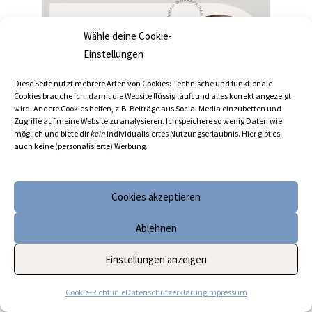
Wähle deine Cookie-
Einstellungen
Diese Seite nutzt mehrere Arten von Cookies: Technische und funktionale
Cookies brauche ich, damit die Website flüssig läuft und alles korrekt angezeigt
wird. Andere Cookies helfen, z.B. Beiträge aus Social Media einzubetten und
Zugriffe auf meine Website zu analysieren. Ich speichere so wenig Daten wie
möglich und biete dir
kein
individualisiertes Nutzungserlaubnis. Hier gibt es
auch keine (personalisierte) Werbung.
Meine Not-to-do-Liste
Cookies akzeptieren
Persönliches
Ablehnen
Einstellungen anzeigen
Cookie-Richtlinie
Datenschutzerklärung
Impressum