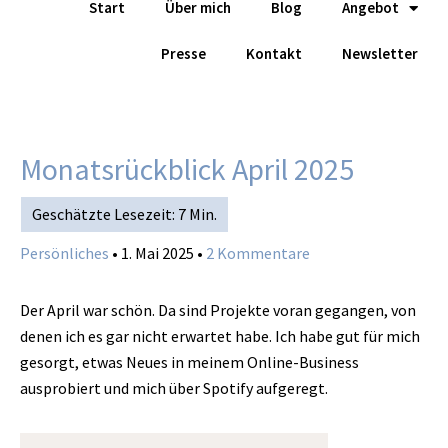
Start
Über mich
Blog
Angebot
Zum
Inhalt
Presse
Kontakt
Newsletter
springen
Monatsrückblick April 2025
Persönliches
•
1. Mai 2025
•
2 Kommentare
Der April war schön. Da sind Projekte voran gegangen, von
denen ich es gar nicht erwartet habe. Ich habe gut für mich
gesorgt, etwas Neues in meinem Online-Business
ausprobiert und mich über Spotify aufgeregt.