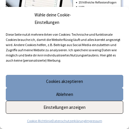
Wähle deine Cookie-
Einstellungen
Diese Seite nutzt mehrere Arten von Cookies: Technische und funktionale
Cookies brauche ich, damit die Website flüssig läuft und alles korrekt angezeigt
wird. Andere Cookies helfen, z.B. Beiträge aus Social Media einzubetten und
Analoge Timer und Uhren
Zugriffe auf meine Website zu analysieren. Ich speichere so wenig Daten wie
möglich und biete dir
kein
individualisiertes Nutzungserlaubnis. Hier gibt es
Die günstigeste Variante ist die Nutzung eines
simplen
auch keine (personalisierte) Werbung.
Küchentimers
*.
Passend zum Namen der Methode kannst
du dir einen klassisch
aufziehbaren Tomaten-Timer
*
besorgen. Oder die typische deutsche
Eieruhr
*.
Cookies akzeptieren
Ablehnen
Hilfreicher sind oft
visueller Timer
, die das Ablaufen der
Zeit farblich darstellen.
Einstellungen anzeigen
Besonders hochwertig und hübsch sind die Produkte
Cookie-Richtlinie
Datenschutzerklärung
Impressum
von
TIME TIMER
* {Einziges Manko meiner Meinung