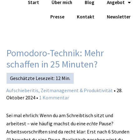
Start
Über mich
Blog
Angebot
Zum
Inhalt
Presse
Kontakt
Newsletter
springen
Pomodoro-Technik: Mehr
schaffen in 25 Minuten?
Aufschieberitis, Zeitmanagement & Produktivität
•
28.
Oktober 2024
•
1 Kommentar
Sei mal ehrlich: Wenn du am Schreibtisch sitzt und
arbeitest – wie häufig machst du eine
echte
Pause?
Arbeitsvorschriften sind da recht klar: Erst nach 6 Stunden
(!) brauchst du eine Pause. Realistisch gesehen wirst du