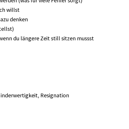
erden (was für viele Fehler sorgt)
ch willst
 dazu denken
ellst)
enn du längere Zeit still sitzen mussst
nderwertigkeit, Resignation