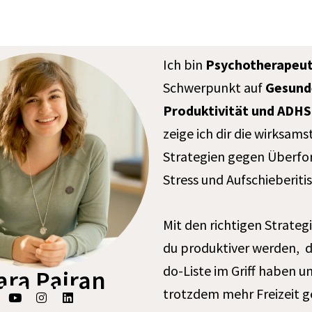
Ich bin
Psychotherapeu
Schwerpunkt auf
Gesund
Produktivität und ADHS
zeige ich dir die wirksams
Strategien gegen Überfo
Stress und Aufschieberitis
Mit den richtigen Strateg
du produktiver werden, d
do-Liste im Griff haben u
ara Pairan
Y
I
L
trotzdem mehr Freizeit g
o
n
i