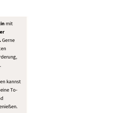
tin
mit
er
.
Gerne
ten
rderung,
.
ien kannst
eine To-
nd
enießen.