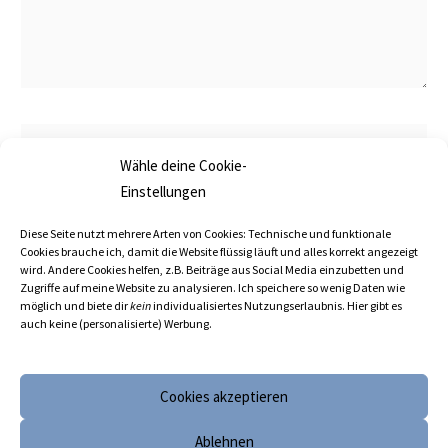
Name*
Wähle deine Cookie-
Einstellungen
E-
Diese Seite nutzt mehrere Arten von Cookies: Technische und funktionale
Mail-
Cookies brauche ich, damit die Website flüssig läuft und alles korrekt angezeigt
wird. Andere Cookies helfen, z.B. Beiträge aus Social Media einzubetten und
Adresse*
Zugriffe auf meine Website zu analysieren. Ich speichere so wenig Daten wie
möglich und biete dir
kein
individualisiertes Nutzungserlaubnis. Hier gibt es
Website
auch keine (personalisierte) Werbung.
Cookies akzeptieren
Ablehnen