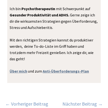
u
s
n
t
t
k
Ich bin
Psychotherapeutin
mit Schwerpunkt auf
u
a
e
b
g
d
Gesunder Produktivität und ADHS.
Gerne zeige ich
e
r
i
dir die wirksamsten Strategien gegen Überforderung,
a
n
m
Stress und Aufschieberitis.
Mit den richtigen Strategien kannst du produktiver
werden, deine To-do-Liste im Griff haben und
trotzdem mehr Freizeit genießen. Ich zeige dir, wie
das geht!
Über mich
und zum
Anti-Überforderungs-Plan
←
Vorheriger Beitrag
Nächster Beitrag
→