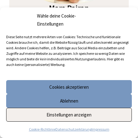
Mara Pairan
Y
I
L
o
n
i
Wähle deine Cookie-
u
s
n
Einstellungen
t
t
k
Ich bin
Psychotherapeutin
mit Schwerpunkt auf
u
a
e
b
g
d
Gesunder Produktivität und ADHS.
Gerne zeige ich
Diese Seite nutzt mehrere Arten von Cookies: Technische und funktionale
e
r
i
Cookies brauche ich, damit die Website flüssig läuft und alles korrekt angezeigt
dir die wirksamsten Strategien gegen Überforderung,
a
n
wird. Andere Cookies helfen, z.B. Beiträge aus Social Media einzubetten und
m
Stress und Aufschieberitis.
Zugriffe auf meine Website zu analysieren. Ich speichere so wenig Daten wie
möglich und biete dir
kein
individualisiertes Nutzungserlaubnis. Hier gibt es
auch keine (personalisierte) Werbung.
Mit den richtigen Strategien kannst du produktiver
werden, deine To-do-Liste im Griff haben und
trotzdem mehr Freizeit genießen. Ich zeige dir, wie
Cookies akzeptieren
das geht!
Ablehnen
Über mich
und zum
Anti-Überforderungs-Plan
Einstellungen anzeigen
Cookie-Richtlinie
Datenschutzerklärung
Impressum