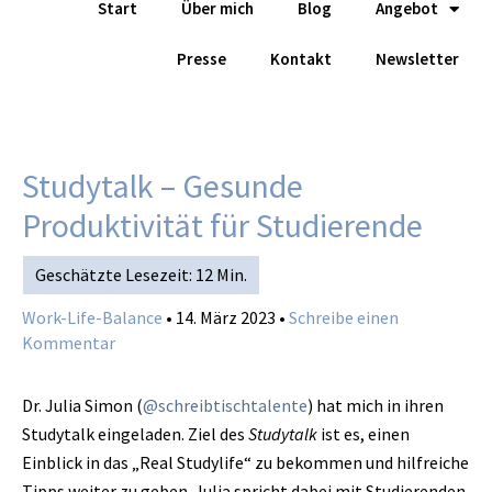
Start
Über mich
Blog
Angebot
Zum
Inhalt
Presse
Kontakt
Newsletter
springen
Studytalk – Gesunde
Produktivität für Studierende
Work-Life-Balance
•
14. März 2023
•
Schreibe einen
Kommentar
Dr. Julia Simon (
@schreibtischtalente
) hat mich in ihren
Studytalk eingeladen. Ziel des
Studytalk
ist es, einen
Einblick in das „Real Studylife“ zu bekommen und hilfreiche
Tipps weiter zu geben. Julia spricht dabei mit Studierenden