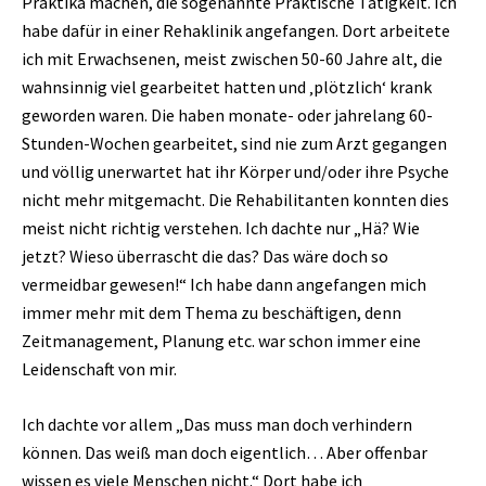
Praktika machen, die sogenannte Praktische Tätigkeit. Ich
habe dafür in einer Rehaklinik angefangen. Dort arbeitete
ich mit Erwachsenen, meist zwischen 50-60 Jahre alt, die
wahnsinnig viel gearbeitet hatten und ‚plötzlich‘ krank
geworden waren. Die haben monate- oder jahrelang 60-
Stunden-Wochen gearbeitet, sind nie zum Arzt gegangen
und völlig unerwartet hat ihr Körper und/oder ihre Psyche
nicht mehr mitgemacht. Die Rehabilitanten konnten dies
meist nicht richtig verstehen. Ich dachte nur „Hä? Wie
jetzt? Wieso überrascht die das? Das wäre doch so
vermeidbar gewesen!“ Ich habe dann angefangen mich
immer mehr mit dem Thema zu beschäftigen, denn
Zeitmanagement, Planung etc. war schon immer eine
Leidenschaft von mir.
Ich dachte vor allem „Das muss man doch verhindern
können. Das weiß man doch eigentlich… Aber offenbar
wissen es viele Menschen nicht.“ Dort habe ich