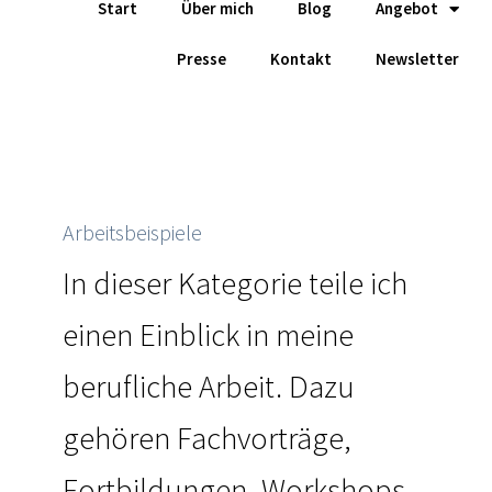
Start
Über mich
Blog
Angebot
Zum
Inhalt
Presse
Kontakt
Newsletter
springen
Arbeitsbeispiele
In dieser Kategorie teile ich
einen Einblick in meine
berufliche Arbeit. Dazu
gehören Fachvorträge,
Fortbildungen, Workshops