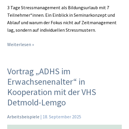
3 Tage Stressmanagement als Bildungsurlaub mit 7
Teilnehmer*innen. Ein Einblick in Seminarkonzept und
Ablauf und warum der Fokus nicht auf Zeitmanagement
lag, sondern auf individuellen Stressmustern.
Weiterlesen »
Vortrag „ADHS im
Vortrag
„ADHS
Erwachsenenalter“ in
im
Kooperation mit der VHS
Erwachsenenalter“
in
Detmold-Lemgo
Kooperation
mit
Arbeitsbeispiele
|
18. September 2025
der