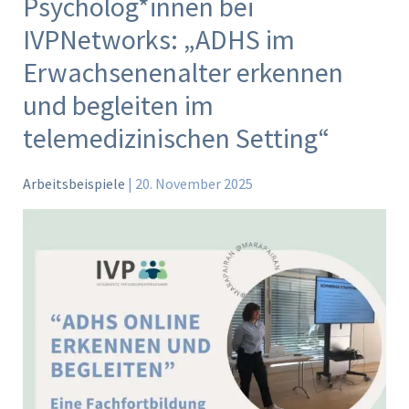
Psycholog*innen bei
Psycholog*innen
IVPNetworks: „ADHS im
bei
IVPNetworks:
Erwachsenenalter erkennen
„ADHS
und begleiten im
im
telemedizinischen Setting“
Erwachsenenalter
erkennen
und
Arbeitsbeispiele
|
20. November 2025
begleiten
im
telemedizinischen
Setting“