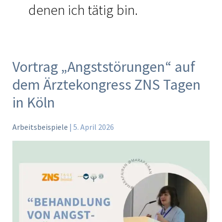
denen ich tätig bin.
Vortrag „Angststörungen“ auf
Vortrag
„Angststörungen“
dem Ärztekongress ZNS Tagen
auf
in Köln
dem
Ärztekongress
Arbeitsbeispiele
|
5. April 2026
ZNS
Tagen
in
Köln