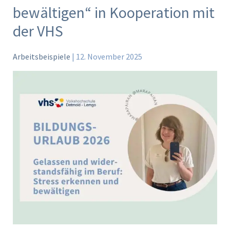
im
bewältigen“ in Kooperation mit
Beruf
der VHS
–
Stress
Arbeitsbeispiele
|
12. November 2025
verstehen
und
bewältigen“
in
Kooperation
mit
der
VHS