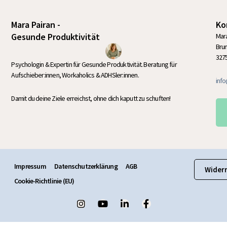
Mara Pairan -
Ko
Gesunde Produktivität
Mara
Bru
327
Psychologin & Expertin für Gesunde Produktivität. Beratung für
Aufschieber:innen, Workaholics & ADHSler:innen.
inf
Damit du deine Ziele erreichst, ohne dich kaputt zu schuften!
Impressum
Datenschutzerklärung
AGB
Wider
Cookie-Richtlinie (EU)
I
Y
L
F
n
o
i
a
s
u
n
c