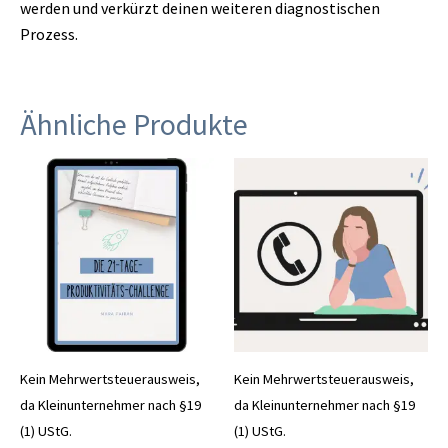
werden und verkürzt deinen weiteren diagnostischen
Prozess.
Ähnliche Produkte
Dieses
Produkt
weist
mehrere
Varianten
auf.
Die
Optionen
können
Kein Mehrwertsteuerausweis,
Kein Mehrwertsteuerausweis,
auf
da Kleinunternehmer nach §19
da Kleinunternehmer nach §19
der
(1) UStG.
(1) UStG.