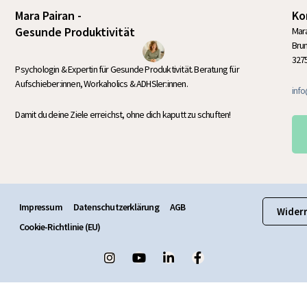
Mara Pairan -
Ko
Gesunde Produktivität
Mara
Bru
327
Psychologin & Expertin für Gesunde Produktivität. Beratung für
Aufschieber:innen, Workaholics & ADHSler:innen.
inf
Damit du deine Ziele erreichst, ohne dich kaputt zu schuften!
Impressum
Datenschutzerklärung
AGB
Wider
Cookie-Richtlinie (EU)
I
Y
L
F
n
o
i
a
s
u
n
c
t
t
k
e
a
u
e
b