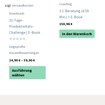
Produktseite
Coaching
zzgl.
Versandkosten
gewählt
1:1-Beratung (á 50
Downloads
werden
Min.) + E-Book
21-Tage-
158,96
€
Produktivitäts-
Challenge | E-Book
In den Warenkorb
Bewertet mit
Ungeprüfte
5.00
von 5
Gesamtbewertungen
24,90
€
–
39,90
€
Ausführung
wählen