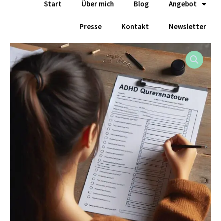
Start
Über mich
Blog
Angebot
Zum
Inhalt
Presse
Kontakt
Newsletter
springen
ADHS
Screening
Menge