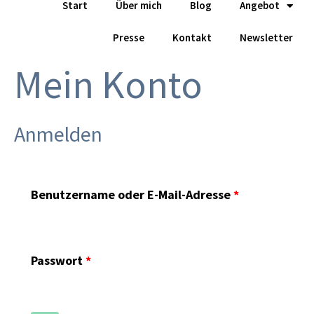
Start
Über mich
Blog
Angebot
Zum
Inhalt
Presse
Kontakt
Newsletter
springen
Mein Konto
Erforderlich
Erforderlich
Anmelden
Benutzername oder E-Mail-Adresse
*
Passwort
*