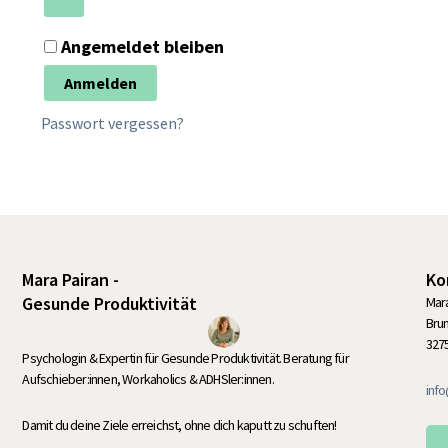
A
Angemeldet bleiben
l
Anmelden
t
e
Passwort vergessen?
r
n
a
t
i
v
Mara Pairan -
Ko
e
Gesunde Produktivität
Mara
Bru
:
327
Psychologin & Expertin für Gesunde Produktivität. Beratung für
Aufschieber:innen, Workaholics & ADHSler:innen.
inf
Damit du deine Ziele erreichst, ohne dich kaputt zu schuften!